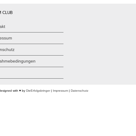
 CLUB
akt
ressum
nschutz
nahmebedingungen
designed with ♥ by
DieErfolgsbringer
|
Impressum
|
Datenschutz