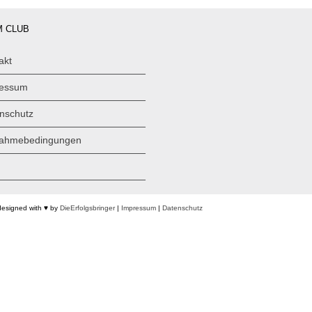
 CLUB
akt
ressum
nschutz
nahmebedingungen
designed with ♥ by
DieErfolgsbringer
|
Impressum
|
Datenschutz