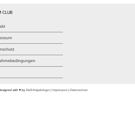
 CLUB
akt
ressum
nschutz
nahmebedingungen
designed with ♥ by
DieErfolgsbringer
|
Impressum
|
Datenschutz