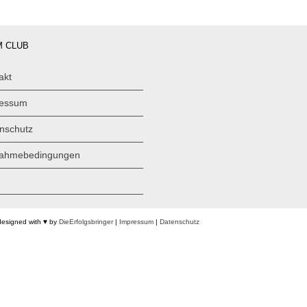
 CLUB
akt
ressum
nschutz
nahmebedingungen
designed with ♥ by
DieErfolgsbringer
|
Impressum
|
Datenschutz