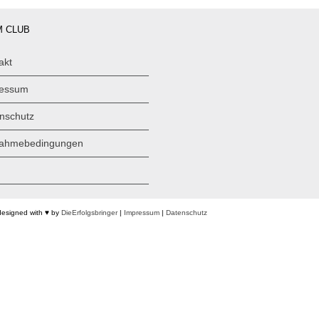
 CLUB
akt
ressum
nschutz
nahmebedingungen
designed with ♥ by
DieErfolgsbringer
|
Impressum
|
Datenschutz