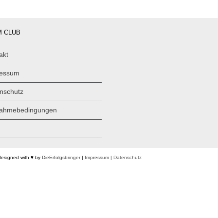
 CLUB
akt
ressum
nschutz
nahmebedingungen
designed with ♥ by
DieErfolgsbringer
|
Impressum
|
Datenschutz