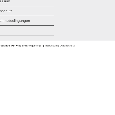
ressum
nschutz
nahmebedingungen
designed with ♥ by
DieErfolgsbringer
|
Impressum
|
Datenschutz