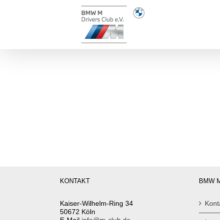
Zum
Inhalt
springen
KONTAKT
BMW M
Kaiser-Wilhelm-Ring 34
Kont
50672 Köln
E-Mail
info@m-club.de