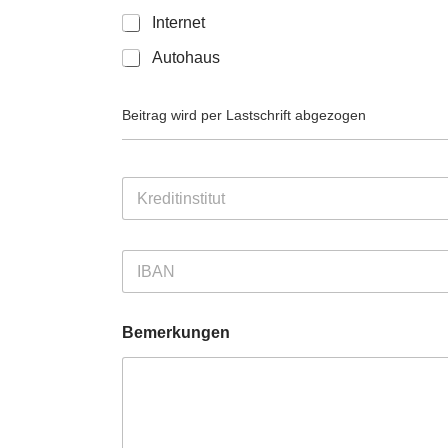
Internet
Autohaus
Beitrag wird per Lastschrift abgezogen
K
r
e
d
I
i
B
t
A
i
N
n
Bemerkungen
*
s
t
i
t
u
t