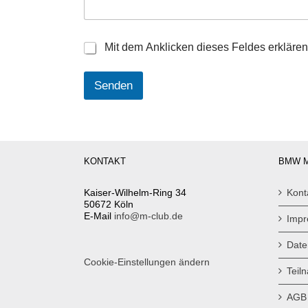
*
D
Mit dem Anklicken dieses Feldes erklären
a
t
Senden
e
n
s
c
h
u
KONTAKT
BMW M
t
z
*
Kaiser-Wilhelm-Ring 34
Kont
50672 Köln
E-Mail
info@m-club.de
Imp
Date
Cookie-Einstellungen ändern
Teil
AGB