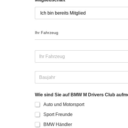
r
e
s
s
e
*
Ihr Fahrzeug
I
h
r
F
B
a
a
h
u
r
j
z
Wie sind Sie auf BMW M Drivers Club au
a
e
h
u
Auto und Motorsport
r
g
*
*
Sport Freunde
BMW Händler