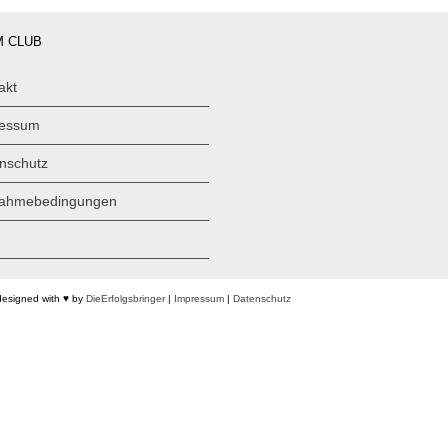
 CLUB
akt
ressum
nschutz
nahmebedingungen
designed with ♥ by
DieErfolgsbringer
|
Impressum
|
Datenschutz