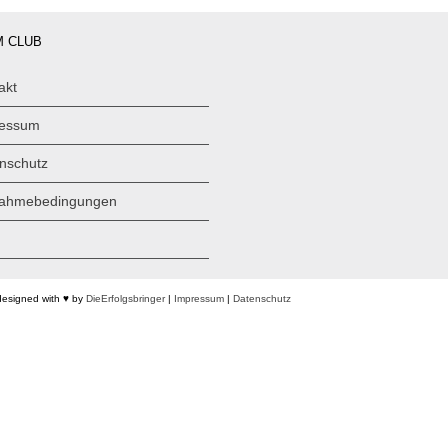
 CLUB
akt
ressum
nschutz
nahmebedingungen
designed with ♥ by
DieErfolgsbringer
|
Impressum
|
Datenschutz