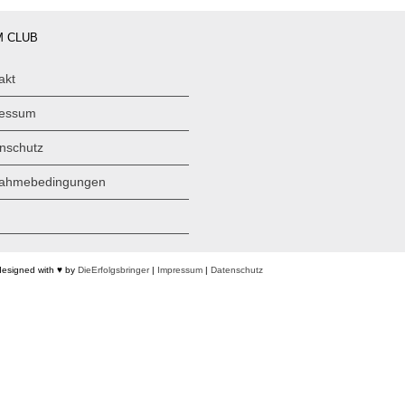
 CLUB
akt
ressum
nschutz
nahmebedingungen
designed with ♥ by
DieErfolgsbringer
|
Impressum
|
Datenschutz