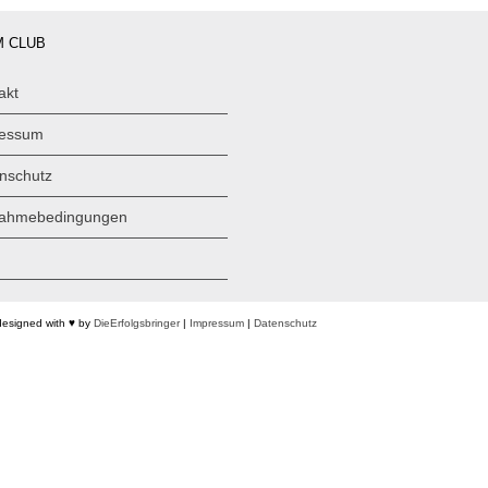
 CLUB
akt
ressum
nschutz
nahmebedingungen
designed with ♥ by
DieErfolgsbringer
|
Impressum
|
Datenschutz