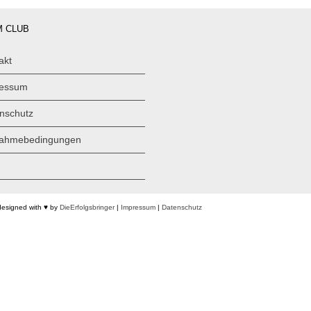
 CLUB
akt
ressum
nschutz
nahmebedingungen
designed with ♥ by
DieErfolgsbringer
|
Impressum
|
Datenschutz