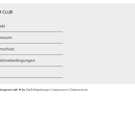
 CLUB
akt
ressum
nschutz
nahmebedingungen
designed with ♥ by
DieErfolgsbringer
|
Impressum
|
Datenschutz