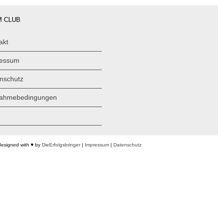
 CLUB
akt
ressum
nschutz
nahmebedingungen
designed with ♥ by
DieErfolgsbringer
|
Impressum
|
Datenschutz