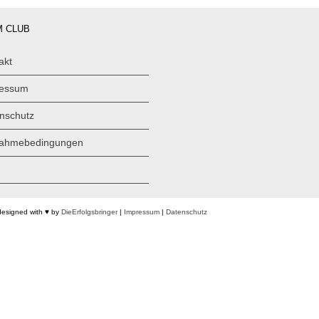
 CLUB
akt
ressum
nschutz
nahmebedingungen
designed with ♥ by
DieErfolgsbringer
|
Impressum
|
Datenschutz