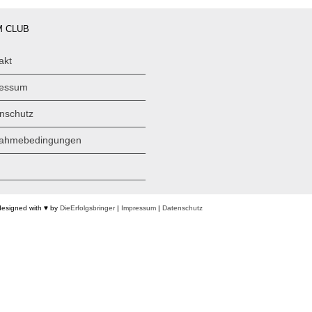
 CLUB
akt
ressum
nschutz
nahmebedingungen
designed with ♥ by
DieErfolgsbringer
|
Impressum
|
Datenschutz