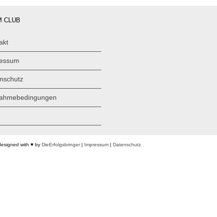
 CLUB
akt
ressum
nschutz
nahmebedingungen
designed with ♥ by
DieErfolgsbringer
|
Impressum
|
Datenschutz