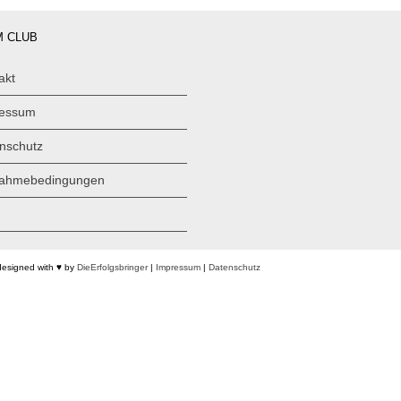
 CLUB
akt
ressum
nschutz
nahmebedingungen
designed with ♥ by
DieErfolgsbringer
|
Impressum
|
Datenschutz