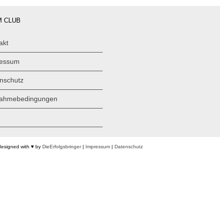
 CLUB
akt
ressum
nschutz
nahmebedingungen
designed with ♥ by
DieErfolgsbringer
|
Impressum
|
Datenschutz