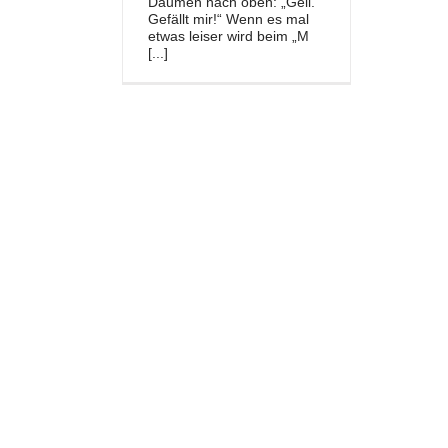
Daumen nach oben: „Geil.
Gefällt mir!“ Wenn es mal
etwas leiser wird beim „M
[...]