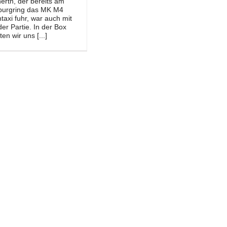
erth, der bereits am
burgring das MK M4
taxi fuhr, war auch mit
der Partie. In der Box
en wir uns [...]