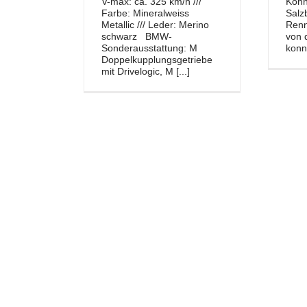
V-max: ca. 325 km/h ///
Konn
Farbe: Mineralweiss
Salz
Metallic /// Leder: Merino
Renn
schwarz BMW-
von 
Sonderausstattung: M
konnt
Doppelkupplungsgetriebe
mit Drivelogic, M [...]