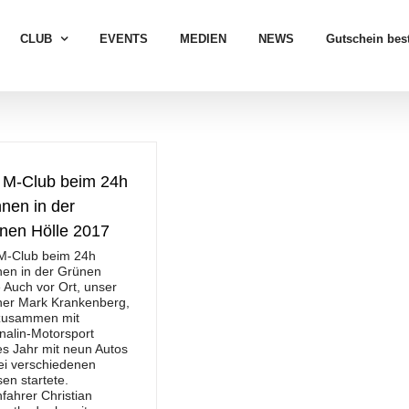
CLUB
EVENTS
MEDIEN
NEWS
Gutschein best
 M-Club beim 24h
nen in der
nen Hölle 2017
M-Club beim 24h
en in der Grünen
e Auch vor Ort, unser
ner Mark Krankenberg,
zusammen mit
nalin-Motorsport
es Jahr mit neun Autos
rei verschiedenen
sen startete.
fahrer Christian