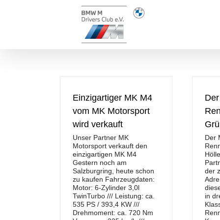
Zum
Inhalt
springen
Einzigartiger MK M4
Der
vom MK Motorsport
Ren
wird verkauft
Grü
Unser Partner MK
Der 
Motorsport verkauft den
Renn
einzigartigen MK M4
Höll
Gestern noch am
Part
Salzburgring, heute schon
der 
zu kaufen Fahrzeugdaten:
Adre
Motor: 6-Zylinder 3,0l
dies
TwinTurbo /// Leistung: ca.
in d
535 PS / 393,4 KW ///
Klas
Drehmoment: ca. 720 Nm
Renn