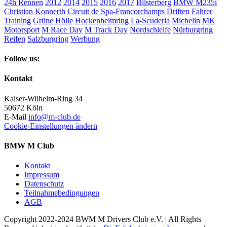
24h Rennen
2012
2014
2015
2016
2017
Bilsterberg
BMW M235i
Christian Konnerth
Circuit de Spa-Francorchamps
Driften
Fahrer
Training
Grüne Hölle
Hockenheimring
La-Scuderia
Michelin
MK
Motorsport
M Race Day
M Track Day
Nordschleife
Nürburgring
Reifen
Salzburgring
Werbung
Follow us:
Kontakt
Kaiser-Wilhelm-Ring 34
50672 Köln
E-Mail
info@m-club.de
Cookie-Einstellungen ändern
BMW M Club
Kontakt
Impressum
Datenschutz
Teilnahmebedingungen
AGB
Copyright 2022-2024 BWM M Drivers Club e.V. | All Rights