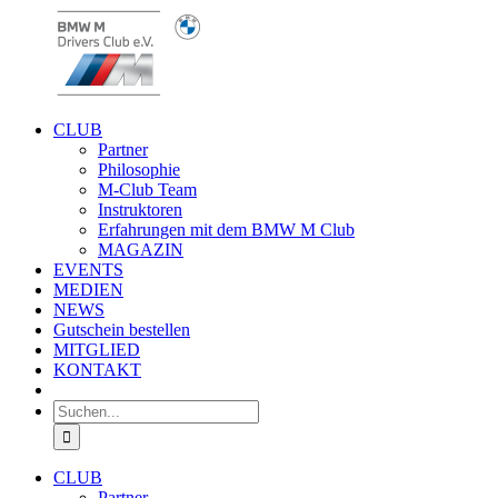
Zum
Inhalt
springen
CLUB
Partner
Philosophie
M-Club Team
Instruktoren
Erfahrungen mit dem BMW M Club
MAGAZIN
EVENTS
MEDIEN
NEWS
Gutschein bestellen
MITGLIED
KONTAKT
Suche
nach:
CLUB
Partner