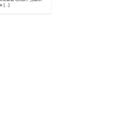
 [...]