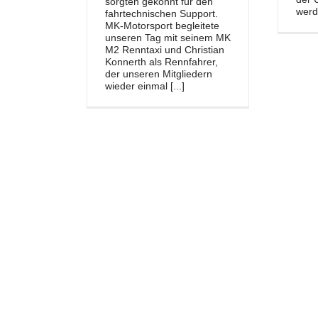
sorgten gekonnt für den
werde
fahrtechnischen Support.
MK-Motorsport begleitete
unseren Tag mit seinem MK
M2 Renntaxi und Christian
Konnerth als Rennfahrer,
der unseren Mitgliedern
wieder einmal [...]