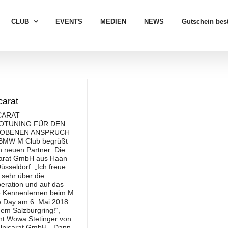
CLUB
EVENTS
MEDIEN
NEWS
Gutschein best
carat
CARAT –
OTUNING FÜR DEN
OBENEN ANSPRUCH
BMW M Club begrüßt
n neuen Partner: Die
arat GmbH aus Haan
üsseldorf. „Ich freue
 sehr über die
eration und auf das
e Kennenlernen beim M
 Day am 6. Mai 2018
dem Salzburgring!“,
nt Wowa Stetinger von
Unicarat GmbH. „Dann