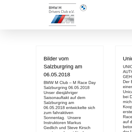
Zum
Inhalt
springen
Bilder vom
Uni
Salzburgring am
UNI
AUT
06.05.2018
GEH
Der 
BMW M Club – M Race Day
eine
Salzburgring 06.05.2018
Unic
Unser diesjähriger
bei D
Saisonauftakt auf dem
mich
Salzburgring am
Koop
06.05.2018 entwickelte sich
erst
zum fahraktiven
Race
Sonnentag. Unsere
auf 
Instruktoren Markus
beto
Gedlich und Steve Kirsch
der 