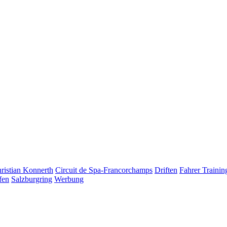
ristian Konnerth
Circuit de Spa-Francorchamps
Driften
Fahrer Trainin
fen
Salzburgring
Werbung