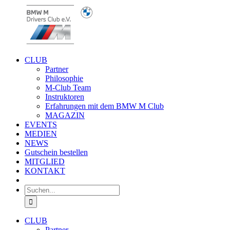
Zum
Inhalt
springen
CLUB
Partner
Philosophie
M-Club Team
Instruktoren
Erfahrungen mit dem BMW M Club
MAGAZIN
EVENTS
MEDIEN
NEWS
Gutschein bestellen
MITGLIED
KONTAKT
Suche
nach:
CLUB
Partner