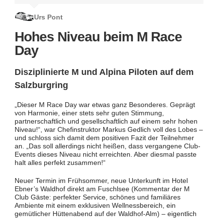
Routine hinter. Auch das Hotel war und ist top!“
für das nächste Jahr habe ich noch: Vielleicht könnte
Runde Golf …“
Burkhard Theis
man dann wieder eine Anfänger- und eine
Fortgeschrittenen-Gruppe einplanen. Ach, da war ja
Urs Pont
Rüdiger Heller
Marc Krankenberg
noch was: Das Riesenschnitzel … natürlich wie immer
Dr. Michael Jablonski:
Ralf Pellmann:
… lecker!“
Hohes Niveau beim M Race
Day
Winfried
,
Mitglied und Sponsor Allianz
Großmann
Generalvertretung Berlin
Disziplinierte M und Alpina Piloten auf dem
Salzburgring
„Dieser M Race Day war etwas ganz Besonderes. Geprägt
von Harmonie, einer stets sehr guten Stimmung,
partnerschaftlich und gesellschaftlich auf einem sehr hohen
Niveau!“, war Chefinstruktor Markus Gedlich voll des Lobes –
und schloss sich damit dem positiven Fazit der Teilnehmer
an. „Das soll allerdings nicht heißen, dass vergangene Club-
Events dieses Niveau nicht erreichten. Aber diesmal passte
halt alles perfekt zusammen!“
Neuer Termin im Frühsommer, neue Unterkunft im Hotel
Ebner’s Waldhof direkt am Fuschlsee (Kommentar der M
Club Gäste: perfekter Service, schönes und familiäres
Ambiente mit einem exklusiven Wellnessbereich, ein
gemütlicher Hüttenabend auf der Waldhof-Alm) – eigentlich