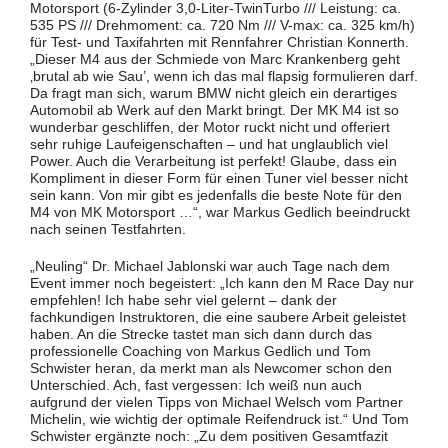
Motorsport (6-Zylinder 3,0-Liter-TwinTurbo /// Leistung: ca.
535 PS /// Drehmoment: ca. 720 Nm /// V-max: ca. 325 km/h)
für Test- und Taxifahrten mit Rennfahrer Christian Konnerth.
„Dieser M4 aus der Schmiede von Marc Krankenberg geht
‚brutal ab wie Sau’, wenn ich das mal flapsig formulieren darf.
Da fragt man sich, warum BMW nicht gleich ein derartiges
Automobil ab Werk auf den Markt bringt. Der MK M4 ist so
wunderbar geschliffen, der Motor ruckt nicht und offeriert
sehr ruhige Laufeigenschaften – und hat unglaublich viel
Power. Auch die Verarbeitung ist perfekt! Glaube, dass ein
Kompliment in dieser Form für einen Tuner viel besser nicht
sein kann. Von mir gibt es jedenfalls die beste Note für den
M4 von MK Motorsport …“, war Markus Gedlich beeindruckt
nach seinen Testfahrten.
„Neuling“ Dr. Michael Jablonski war auch Tage nach dem
Event immer noch begeistert: „Ich kann den M Race Day nur
empfehlen! Ich habe sehr viel gelernt – dank der
fachkundigen Instruktoren, die eine saubere Arbeit geleistet
haben. An die Strecke tastet man sich dann durch das
professionelle Coaching von Markus Gedlich und Tom
Schwister heran, da merkt man als Newcomer schon den
Unterschied. Ach, fast vergessen: Ich weiß nun auch
aufgrund der vielen Tipps von Michael Welsch vom Partner
Michelin, wie wichtig der optimale Reifendruck ist.“ Und Tom
Schwister ergänzte noch: „Zu dem positiven Gesamtfazit