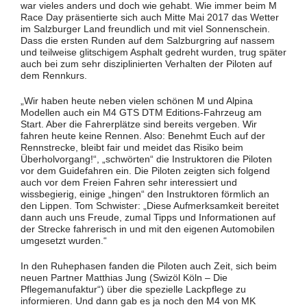
war vieles anders und doch wie gehabt. Wie immer beim M
Race Day präsentierte sich auch Mitte Mai 2017 das Wetter
im Salzburger Land freundlich und mit viel Sonnenschein.
Dass die ersten Runden auf dem Salzburgring auf nassem
und teilweise glitschigem Asphalt gedreht wurden, trug später
auch bei zum sehr disziplinierten Verhalten der Piloten auf
dem Rennkurs.
„Wir haben heute neben vielen schönen M und Alpina
Modellen auch ein M4 GTS DTM Editions-Fahrzeug am
Start. Aber die Fahrerplätze sind bereits vergeben. Wir
fahren heute keine Rennen. Also: Benehmt Euch auf der
Rennstrecke, bleibt fair und meidet das Risiko beim
Überholvorgang!“, „schwörten“ die Instruktoren die Piloten
vor dem Guidefahren ein. Die Piloten zeigten sich folgend
auch vor dem Freien Fahren sehr interessiert und
wissbegierig, einige „hingen“ den Instruktoren förmlich an
den Lippen. Tom Schwister: „Diese Aufmerksamkeit bereitet
dann auch uns Freude, zumal Tipps und Informationen auf
der Strecke fahrerisch in und mit den eigenen Automobilen
umgesetzt wurden.“
In den Ruhephasen fanden die Piloten auch Zeit, sich beim
neuen Partner Matthias Jung (Swizöl Köln – Die
Pflegemanufaktur“) über die spezielle Lackpflege zu
informieren. Und dann gab es ja noch den M4 von MK