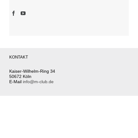
M Track Day
Nordschleife
Nürburgring
Reifen
Salzburgring
Werbung
Follow us:
KONTAKT
Kaiser-Wilhelm-Ring 34
50672 Köln
E-Mail
info@m-club.de