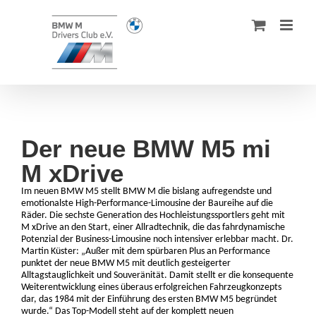
Zum
Inhalt
springen
Der neue BMW M5 mi
M xDrive
Im neuen BMW M5 stellt BMW M die bislang aufregendste und
emotionalste High-Performance-Limousine der Baureihe auf die
Räder. Die sechste Generation des Hochleistungssportlers geht mit
M xDrive an den Start, einer Allradtechnik, die das fahrdynamische
Potenzial der Business-Limousine noch intensiver erlebbar macht. Dr.
Martin Küster: „Außer mit dem spürbaren Plus an Performance
punktet der neue BMW M5 mit deutlich gesteigerter
Alltagstauglichkeit und Souveränität. Damit stellt er die konsequente
Weiterentwicklung eines überaus erfolgreichen Fahrzeugkonzepts
dar, das 1984 mit der Einführung des ersten BMW M5 begründet
wurde.“ Das Top-Modell steht auf der komplett neuen