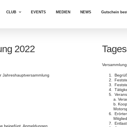
CLUB
EVENTS
MEDIEN
NEWS
Gutschein best
ung 2022
Tages
Versammlungsl
 zur Jahreshauptversammlung
Begrüß
Festste
Festste
Tätigke
Verans
a. Vera
b. Koo
Motorsp
Erörter
Mitglie
Entlas
ge beigefügt. Anmeldungen,