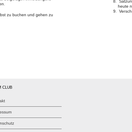
Satzung
en.
heute n
Versch
lbst zu buchen und gehen zu
 CLUB
akt
ressum
nschutz