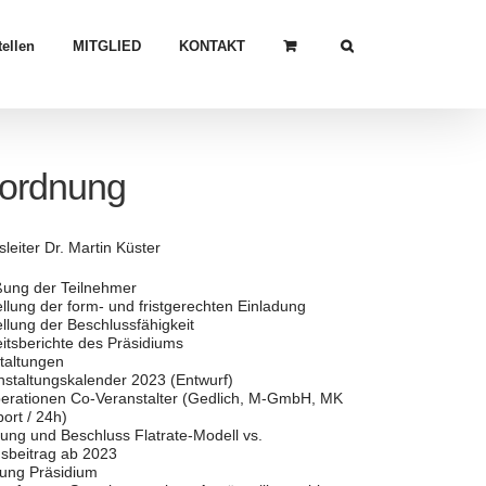
ellen
MITGLIED
KONTAKT
ordnung
eiter Dr. Martin Küster
ung der Teilnehmer
llung der form- und fristgerechten Einladung
llung der Beschlussfähigkeit
itsberichte des Präsidiums
taltungen
nstaltungskalender 2023 (Entwurf)
perationen Co-Veranstalter (Gedlich, M-GmbH, MK
ort / 24h)
ung und Beschluss Flatrate-Modell vs.
dsbeitrag ab 2023
tung Präsidium