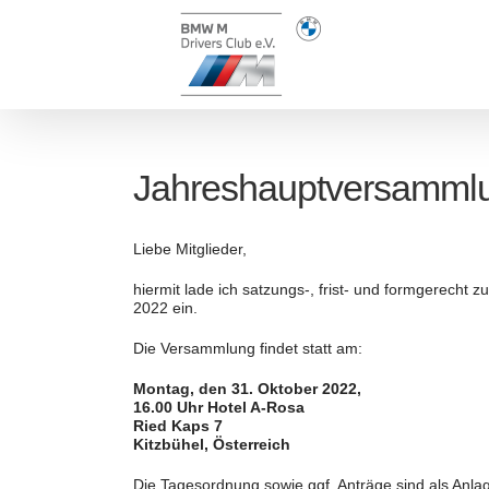
Zum
Inhalt
springen
Jahreshauptversamml
Liebe Mitglieder,
hiermit lade ich satzungs-, frist- und formgerecht
2022 ein.
Die Versammlung findet statt am:
Montag, den 31. Oktober 2022,
16.00 Uhr Hotel A-Rosa
Ried Kaps 7
Kitzbühel, Österreich
Die Tagesordnung sowie ggf. Anträge sind als Anla